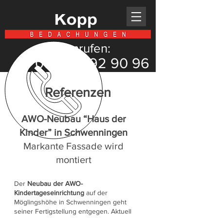
Jetzt anrufen:
07721/
992 90 96
Referenzen
AWO-Neubau “Haus der
Kinder” in Schwenningen
Markante Fassade wird
montiert
Der
Neubau der AWO-
Kindertageseinrichtung
auf der
Möglingshöhe in Schwenningen geht
seiner Fertigstellung entgegen. Aktuell